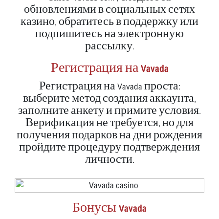
обновлениями в социальных сетях
казино, обратитесь в поддержку или
подпишитесь на электронную
рассылку.
Регистрация на Vavada
Регистрация на Vavada
проста:
выберите метод создания аккаунта,
заполните анкету и примите условия.
Верификация не требуется, но для
получения подарков на дни рождения
пройдите процедуру подтверждения
личности.
Бонусы Vavada