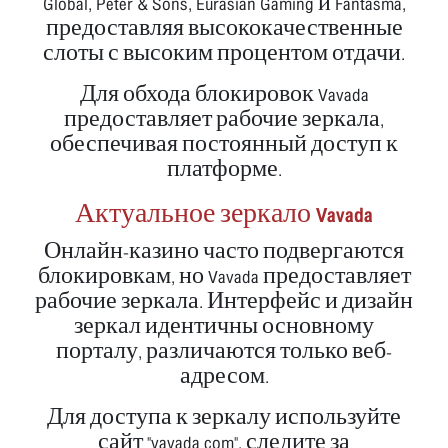
Global, Peter & Sons, Eurasian Gaming и Fantasma,
предоставляя высококачественные
слоты с высоким процентом отдачи.
Для обхода блокировок Vavada
предоставляет рабочие зеркала,
обеспечивая постоянный доступ к
платформе.
Актуальное зеркало Vavada
Онлайн-казино часто подвергаются
блокировкам, но Vavada предоставляет
рабочие зеркала. Интерфейс и дизайн
зеркал идентичны основному
порталу, различаются только веб-
адресом.
Для доступа к зеркалу используйте
сайт "vavada com", следите за