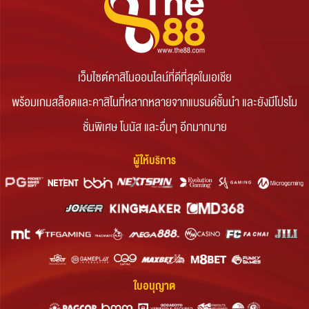
เว็บไซต์คาสิโนออนไลน์ที่ดีที่สุดในเอเชีย
พร้อมเกมสล็อตและคาสิโนที่หลากหลายจากแบรนด์ชั้นนำ และยังมีโปรโม
ชั่นพิเศษ โบนัส และอื่นๆ อีกมากมาย
ผู้ให้บริการ
ใบอนุญาต